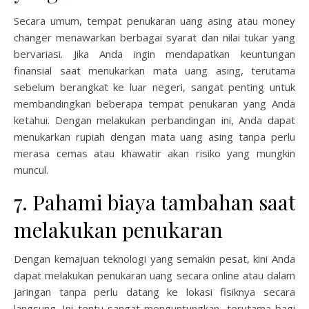
Secara umum, tempat penukaran uang asing atau money
changer menawarkan berbagai syarat dan nilai tukar yang
bervariasi. Jika Anda ingin mendapatkan keuntungan
finansial saat menukarkan mata uang asing, terutama
sebelum berangkat ke luar negeri, sangat penting untuk
membandingkan beberapa tempat penukaran yang Anda
ketahui. Dengan melakukan perbandingan ini, Anda dapat
menukarkan rupiah dengan mata uang asing tanpa perlu
merasa cemas atau khawatir akan risiko yang mungkin
muncul.
7. Pahami biaya tambahan saat
melakukan penukaran
Dengan kemajuan teknologi yang semakin pesat, kini Anda
dapat melakukan penukaran uang secara online atau dalam
jaringan tanpa perlu datang ke lokasi fisiknya secara
langsung. Ini tentu sangat menguntungkan, terutama bagi