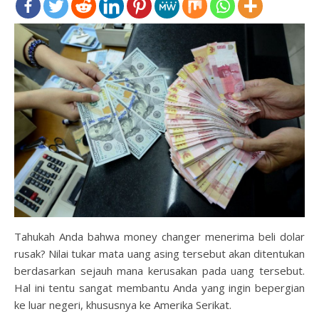
Tahukah Anda bahwa money changer menerima beli dolar
rusak? Nilai tukar mata uang asing tersebut akan ditentukan
berdasarkan sejauh mana kerusakan pada uang tersebut.
Hal ini tentu sangat membantu Anda yang ingin bepergian
ke luar negeri, khususnya ke Amerika Serikat.