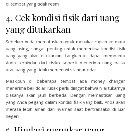
di tempat yang tidak resmi.
4. Cek kondisi fisik dari uang
yang ditukarkan
Sebelum Anda memutuskan untuk menukar rupiah ke mata
uang asing, sangat penting untuk memeriksa kondisi fisik
uang yang akan ditukarkan. Langkah ini dapat membantu
Anda terhindar dari risiko seperti menerima uang palsu
atau uang yang tidak memenuhi standar edar.
Meskipun di beberapa tempat ada money changer
menerima beli dolar rusak perlu diingat bahwa nilai tukarnya
biasanya akan jauh berbeda. Dengan memastikan uang
yang Anda pegang dalam kondisi fisik yang baik, Anda akan
merasa lebih aman dan nyaman saat bertransaksi di luar
negeri.
5. Hindari menukar uang