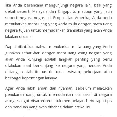
Jika Anda berencana mengunjungi negara lain, baik yang
dekat seperti Malaysia dan Singapura, maupun yang jauh
seperti negara-negara di Eropa atau Amerika, Anda perlu
menukarkan mata uang yang Anda miliki dengan mata uang
negara tujuan untuk memudahkan transaksi yang akan Anda
lakukan di sana.
Dapat dikatakan bahwa menukarkan mata uang yang Anda
gunakan sehari-hari dengan mata uang asing negara yang
akan Anda kunjungi adalah langkah penting yang perlu
dilakukan saat berkunjung ke negara yang hendak Anda
datangi, entah itu untuk tujuan wisata, pekerjaan atau
berbagai kepentingan lainnya.
Agar Anda lebih aman dan nyaman, sebelum melakukan
penukaran uang untuk memudahkan transaksi di negara
asing, sangat disarankan untuk mempelajari beberapa tips
dan panduan yang akan dibahas dalam artikel ini.