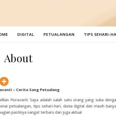
OME
DIGITAL
PETUALANGAN
TIPS SEHARI-HA
About
ravanti – Cerita Sang Petualang
illian Fioravanti. Saya adalah salah satu orang yang suka deng
enai petualangan, tips sehari-hari, dunia digital dan masih bany
bagian pastinya sangat terbaru dan juga aktual.