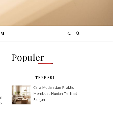
RI
Populer
TERBARU
Cara Mudah dan Praktis
Membuat Hunian Terlihat
an
Elegan
ak