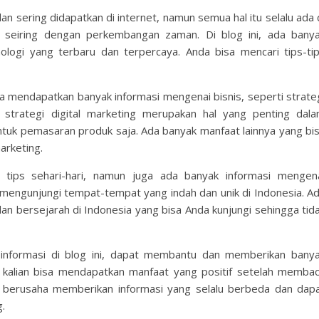
sering didapatkan di internet, namun semua hal itu selalu ada 
 seiring dengan perkembangan zaman. Di blog ini, ada bany
ologi yang terbaru dan terpercaya. Anda bisa mencari tips-ti
sa mendapatkan banyak informasi mengenai bisnis, seperti strate
ui strategi digital marketing merupakan hal yang penting dal
ntuk pemasaran produk saja. Ada banyak manfaat lainnya yang bi
arketing.
i tips sehari-hari, namun juga ada banyak informasi mengen
mengunjungi tempat-tempat yang indah dan unik di Indonesia. A
n bersejarah di Indonesia yang bisa Anda kunjungi sehingga tid
nformasi di blog ini, dapat membantu dan memberikan bany
 kalian bisa mendapatkan manfaat yang positif setelah memba
lu berusaha memberikan informasi yang selalu berbeda dan dap
.