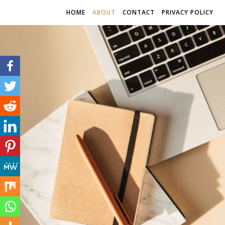
HOME
ABOUT
CONTACT
PRIVACY POLICY