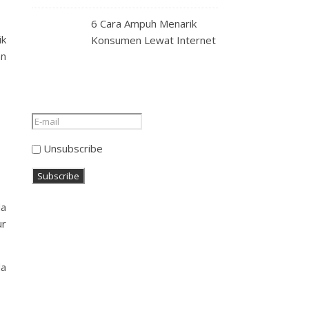
6 Cara Ampuh Menarik
ik
Konsumen Lewat Internet
an
Unsubscribe
da
ur
da