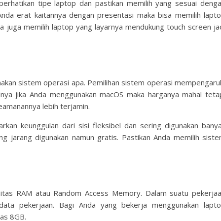
rhatikan tipe laptop dan pastikan memilih yang sesuai deng
Anda erat kaitannya dengan presentasi maka bisa memilih lapt
sa juga memilih laptop yang layarnya mendukung touch screen ja
unakan sistem operasi apa. Pemilihan sistem operasi mempengaru
lnya jika Anda menggunakan macOS maka harganya mahal teta
 keamanannya lebih terjamin.
an keunggulan dari sisi fleksibel dan sering digunakan bany
ang jarang digunakan namun gratis. Pastikan Anda memilih sist
pasitas RAM atau Random Access Memory. Dalam suatu pekerja
data pekerjaan. Bagi Anda yang bekerja menggunakan lapt
as 8GB.