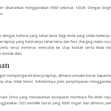
mer disarankan menggunakan RAM sebesar 16GB. Dengan begi
a.
op dengan baterai yang tahan lama. Bagi Anda yang selalu bekerja 
an laptop yang baterainya tahan lama dan fast charging maka coc
 perlu terus menerus mencolok ke stop kontak serta Anda bi
 kontak dulu.
nan
at mempengaruhi kinerja laptop, dimana semakin besar kapasit
ptop atau tidak lemot. Sebelumnya jenis penyimpanan menggunak
State Drive yang menawarkan kecepatan membaca file lebih cep
gunakan SSD memiliki berat yang lebih ringan dan dimensi ya