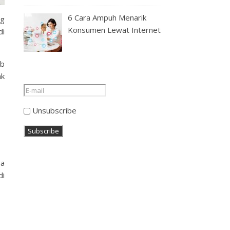
6 Cara Ampuh Menarik
ng
Konsumen Lewat Internet
di
ab
ak
Unsubscribe
sa
di